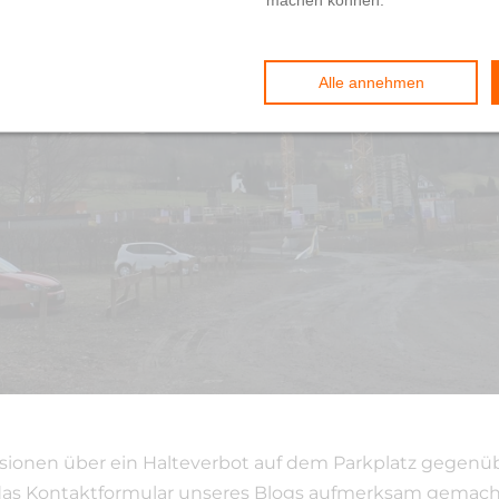
l 1: Parken
ussionen über ein Halteverbot auf dem Parkplatz gegen
er das Kontaktformular unseres Blogs aufmerksam gemach