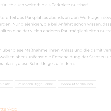
atürlich auch weiterhin als Parkplatz nutzbar!
ntere Teil des Parkplatzes abends an den Werktagen 
en. Nur diejenigen, die bei Anfahrt schon wissen, dass
, sollten eine der vielen anderen Parkmöglichkeiten n
en über diese Maßnahme, ihren Anlass und die damit ve
 wollten aber zunächst die Entscheidung der Stadt zu u
lasst, diese Schrittfolge zu ändern.
rkplatz
Volksbank Bigge-Lenne
WohnGut Saalhausen
etterApp