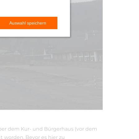
über dem Kur- und Bürgerhaus (vor dem
t worden. Bevor es hier zu