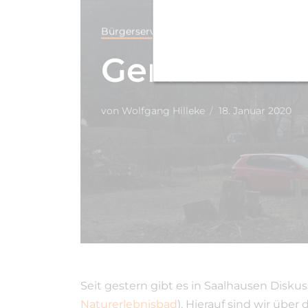
Bürgerservice
Kommentar
Gerüchte Tei
von
Wolfgang Hilleke
18. Januar 2020
Seit gestern gibt es in Saalhausen Disk
Naturerlebnisbad
). Hierauf sind wir üb