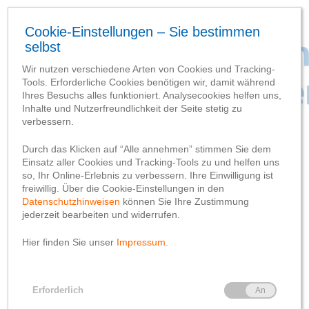
SCHLAGWORT-SUCHBEGRIFF
‘Baustellenzufahrt’