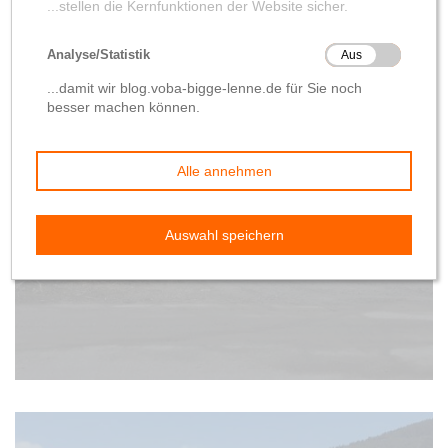
Bürgerservice
Kommentar
Gerüchte Teil 1: Parken
von
Wolfgang Hilleke
18. Januar 2020