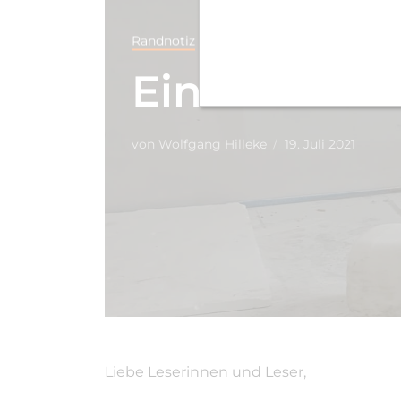
Randnotiz
Ein hartes S
von
Wolfgang Hilleke
19. Juli 2021
Liebe Leserinnen und Leser,