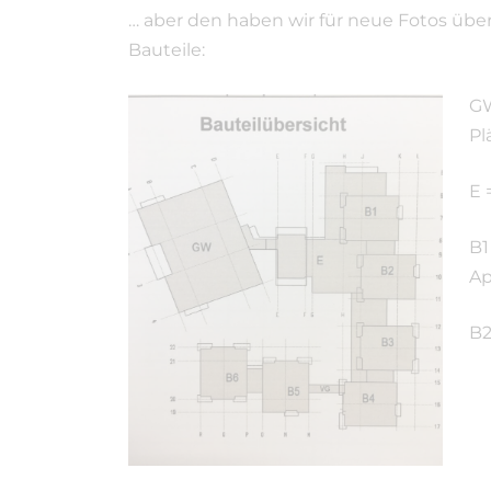
… aber den haben wir für neue Fotos über
Bauteile:
GW
Pl
E 
B1
Ap
B2