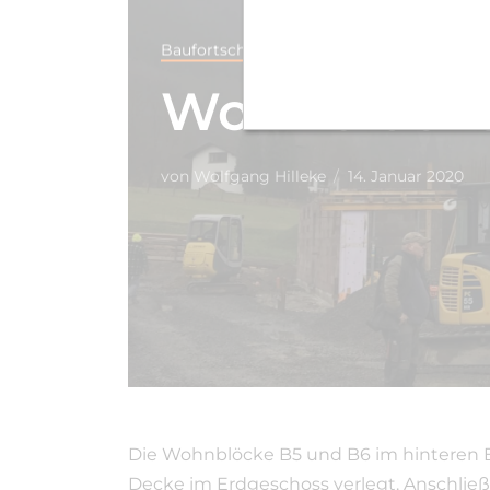
Baufortschritt
Wohnblöcke
von
Wolfgang Hilleke
14. Januar 2020
Die Wohnblöcke B5 und B6 im hinteren Be
Decke im Erdgeschoss verlegt. Anschließ