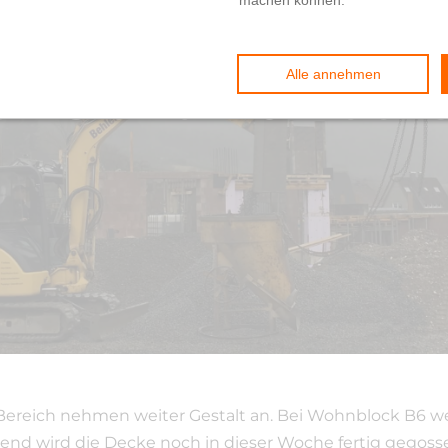
 B5 und B6 wach
reich nehmen weiter Gestalt an. Bei Wohnblock B6 werd
end wird die Decke noch in dieser Woche fertig gegoss