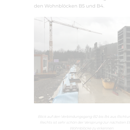
den Wohnblöcken B5 und B4.
Blick auf den Verbindungsgang B2 bis B4 aus Richtu
Rechts ist sehr schön der Versprung zur nächsten E
Wohnblöcke zu erkennen