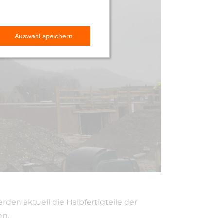
sen
en aktuell die Halbfertigteile der
en.