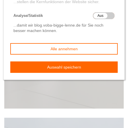
Baufortschritt
Randnotiz
Wir haben jetzt unsere
eigene WetterApp
von
Wolfgang Hilleke
17. Januar 2020