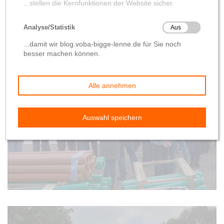
Baufortschritt
Meilensteine
Feierliche
Grundsteinlegung
von
Wolfgang Hilleke
29. Oktober 2019