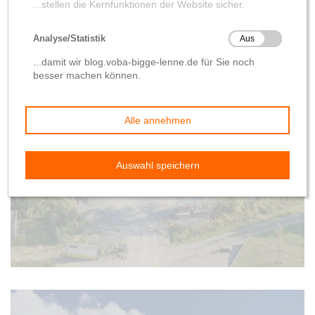
Baufortschritt
Meilensteine
Eine kleine
Zwischenbilanz
von
Wolfgang Hilleke
22. November 2020