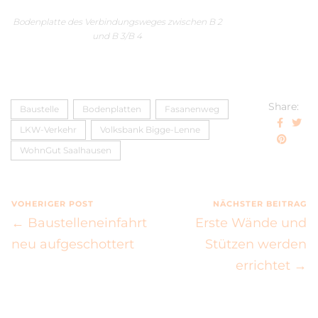
Bodenplatte des Verbindungsweges zwischen B 2
und B 3/B 4
Share:
Baustelle
Bodenplatten
Fasanenweg
LKW-Verkehr
Volksbank Bigge-Lenne
WohnGut Saalhausen
VOHERIGER POST
NÄCHSTER BEITRAG
← Baustelleneinfahrt
Erste Wände und
neu aufgeschottert
Stützen werden
errichtet →