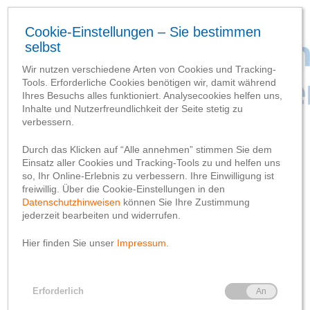
Baufortschritt
Bürgerservice
Erste Bodenplatten
werden gegossen –