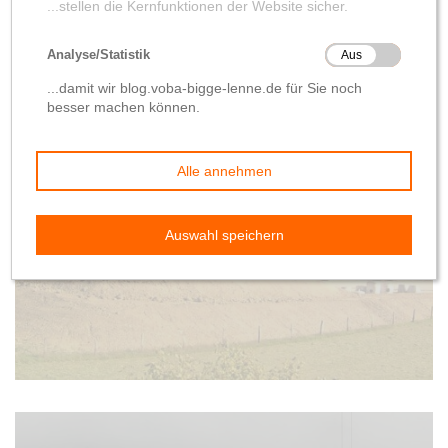
Ankündigung
Baufortschritt
Bürgerservice
Verstärkter LKW-Verkehr
ab Montag
von
Wolfgang Hilleke
19. Januar 2020