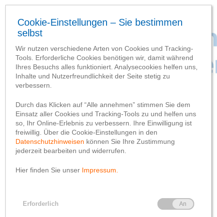
Baufortschritt
Meilensteine
Tiefbauarbeiten