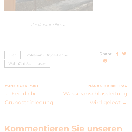
Vier Krane im Einsatz
Share:
Kran
Volksbank Bigge-Lenne
WohnGut Saalhausen
VOHERIGER POST
NÄCHSTER BEITRAG
← Feierliche
Wasseranschlussleitung
Grundsteinlegung
wird gelegt →
Kommentieren Sie unseren