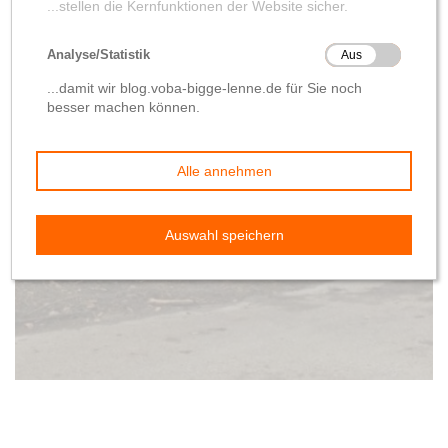
Baufortschritt
Kommentar
Gerüchte Teil 2: Bäume
von
Wolfgang Hilleke
18. Januar 2020