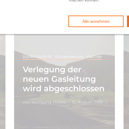
Baufortschritt
Bürgerservice
Partner
Verlegung der
neuen Gasleitung
wird abgeschlossen
von
Wolfgang Hilleke
12. August 2019