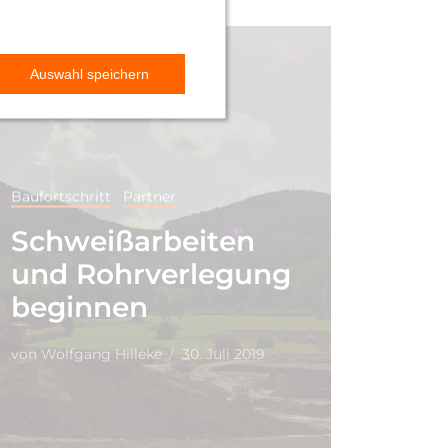
Baufortschritt
Partner
Schweißarbeiten
und Rohrverlegung
beginnen
von
Wolfgang Hilleke
30. Juli 2019