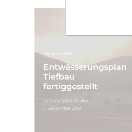
Baufortschritt
Entwässerungsplan
Tiefbau
fertiggestellt
von
Wolfgang Hilleke
5. September 2019