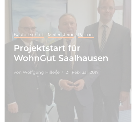
Baufortschritt
Meilensteine
Partner
Projektstart für
WohnGut Saalhausen
von
Wolfgang Hilleke
21. Februar 2017