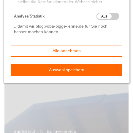
Bau Webcam
von
Anne Meier
4. Juli 2019
Baufortschritt
Bürgerservice