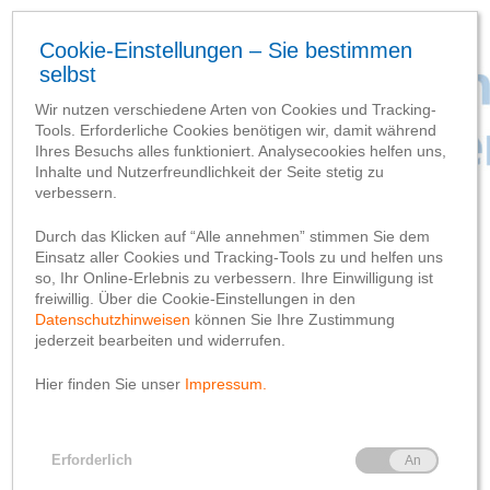
SCHLAGWORT-SUCHBEGRIFF
‘TalVital’