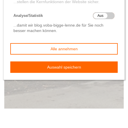
Kommentar
Gerüchte Teil 3:
Nochmals Bäume
von
Wolfgang Hilleke
24. Januar 2020