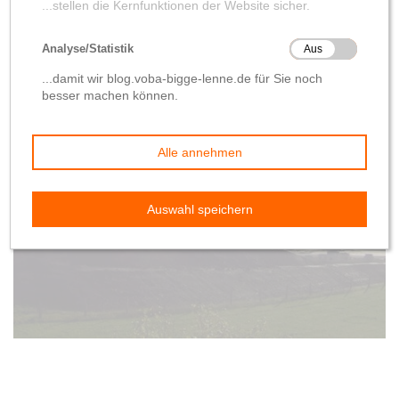
Baufortschritt
Bürgerservice
Gründungsarbeiten
verschieben sich
von
Wolfgang Hilleke
7. Oktober 2019