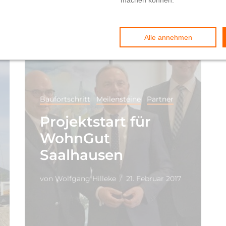
Baufortschritt
Meilensteine
Partner
Projektstart für
WohnGut
Saalhausen
von
Wolfgang Hilleke
21. Februar 2017